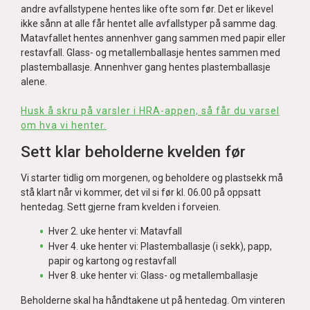
andre avfallstypene hentes like ofte som før. Det er likevel
ikke sånn at alle får hentet alle avfallstyper på samme dag.
Matavfallet hentes annenhver gang sammen med papir eller
restavfall. Glass- og metallemballasje hentes sammen med
plastemballasje. Annenhver gang hentes plastemballasje
alene.
Husk å skru på varsler i HRA-appen, så får du varsel
om hva vi henter.
Sett klar beholderne kvelden før
Vi starter tidlig om morgenen, og beholdere og plastsekk må
stå klart når vi kommer, det vil si før kl. 06.00 på oppsatt
hentedag. Sett gjerne fram kvelden i forveien.
Hver 2. uke henter vi: Matavfall
Hver 4. uke henter vi: Plastemballasje (i sekk), papp,
papir og kartong og restavfall
Hver 8. uke henter vi: Glass- og metallemballasje
Beholderne skal ha håndtakene ut på hentedag. Om vinteren