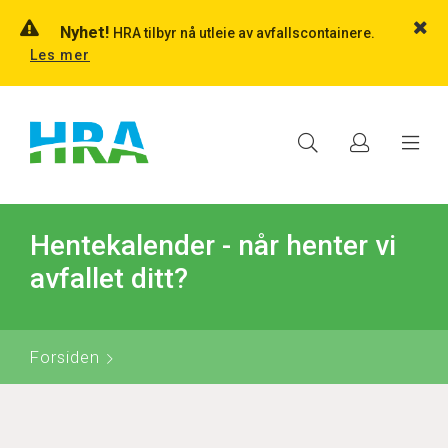
Nyhet!
HRA tilbyr nå utleie av avfallscontainere.
Les mer
Hentekalender - når henter vi
avfallet ditt?
Forsiden