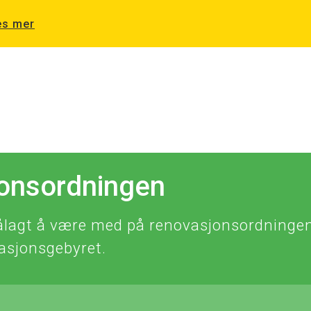
es mer
jonsordningen
ålagt å være med på renovasjonsordningen. 
vasjonsgebyret.