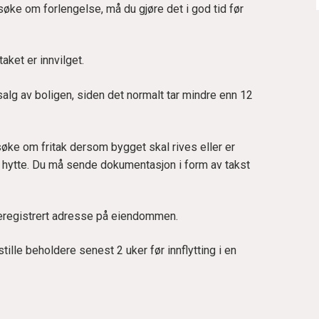
il søke om forlengelse, må du gjøre det i god tid før
taket er innvilget.
salg av boligen, siden det normalt tar mindre enn 12
 søke om fritak dersom bygget skal rives eller er
m hytte. Du må sende dokumentasjon i form av takst
olkeregistrert adresse på eiendommen.
ille beholdere senest 2 uker før innflytting i en