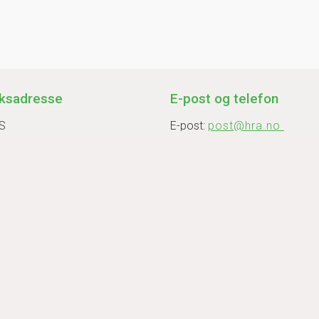
ksadresse
E-post og telefon
S
E-post:
post@hra.no
rveien 10
Telefon: 61 31 47 20
Jevnaker
Telefontid: Man-fre 9-11 og 1
stid kontor og vekt:
inningsstasjoner
hetsloven
er her