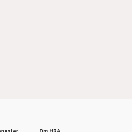
enester
Om HRA