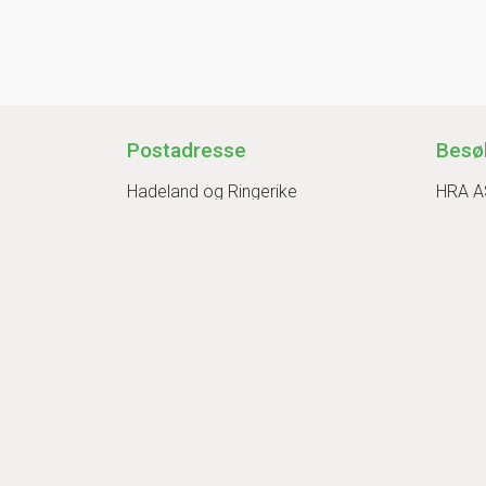
Postadresse
Besø
Hadeland og Ringerike
HRA A
Avfallsselskap AS
Musmy
Musmyrveien 10
3520 
3520 Jevnaker
Åpning
8-16
Org.nr: 966 494 816
Gjenv
Samarbeid/sertifiseringer
Åpen
Innsikt
Les m
ISO-sertifiseringer