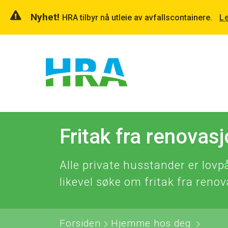
Nyhet!
HRA tilbyr nå utleie av avfallscontainere.
L
Fritak fra renovas
Alle private husstander er lovp
likevel søke om fritak fra reno
Forsiden
Hjemme hos deg