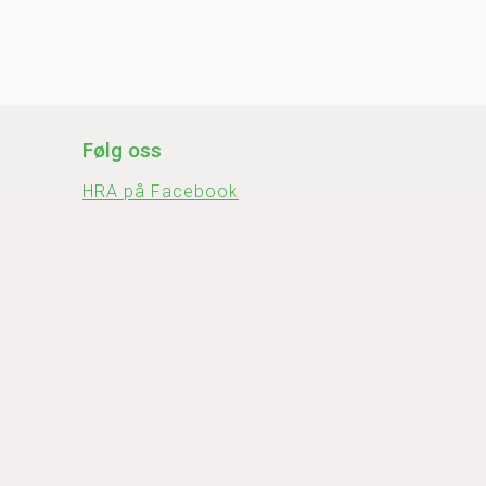
Følg oss
HRA på Facebook
HRA på Instagram
2-14
HRA på YouTube