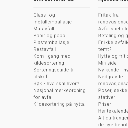
Glass- og
Fritak fra
metallemballasje
renovasjons
Matavfall
Avfallsbehol
Papir og papp
Betaling og 
Plastemballasje
Er ikke avfall
Restavfall
tømt?
Kom i gang med
Hytte og frit
kildesortering
Min side
Sorteringsguide til
Ny kunde - ny
utskrift
Nedgravde
Søk - hva skal hvor?
renovasjons
Nasjonal merkeordning
Poser, sekke
for avfall
stativer
Kildesortering på hytta
Priser
Hentekalend
Alt du trenge
de nye beho