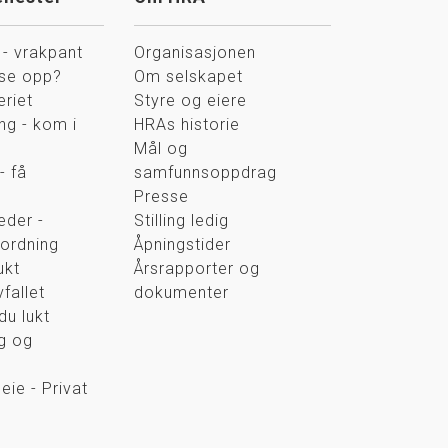
 - vrakpant
Organisasjonen
sse opp?
Om selskapet
eriet
Styre og eiere
ng - kom i
HRAs historie
Mål og
- få
samfunnsoppdrag
Presse
der -
Stilling ledig
ordning
Åpningstider
ukt
Årsrapporter og
fallet
dokumenter
du lukt
g og
eie - Privat