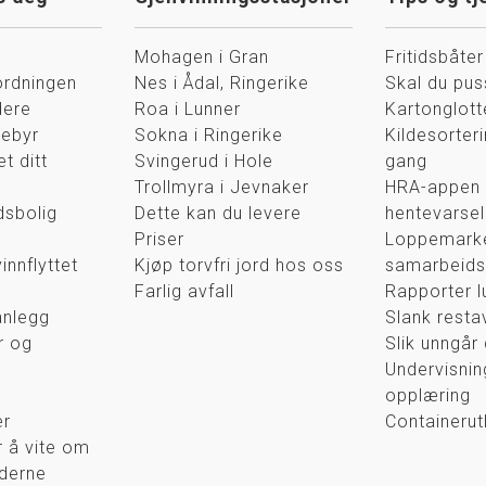
Mohagen i Gran
Fritidsbåter
ordningen
Nes i Ådal, Ringerike
Skal du pu
dere
Roa i Lunner
Kartonglott
gebyr
Sokna i Ringerike
Kildesorteri
et ditt
Svingerud i Hole
gang
Trollmyra i Jevnaker
HRA-appen 
idsbolig
Dette kan du levere
hentevarsel
Priser
Loppemarke
innflyttet
Kjøp torvfri jord hos oss
samarbeids
Farlig avfall
Rapporter l
anlegg
Slank restav
r og
Slik unngår 
Undervisnin
opplæring
er
Containerutl
r å vite om
lderne