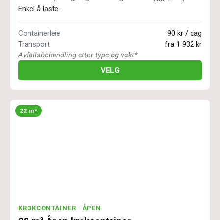
Enkel å laste.
Containerleie
90 kr / dag
Transport
fra
1 932 kr
Avfallsbehandling etter type og vekt*
VELG
22 m³
KROKCONTAINER · ÅPEN