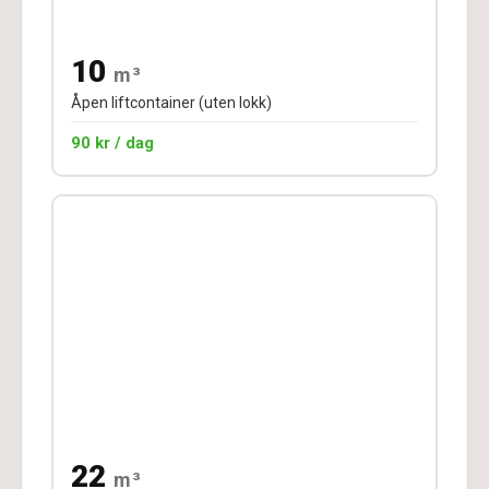
10
m³
Åpen liftcontainer (uten lokk)
90 kr / dag
22
m³