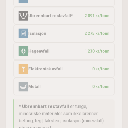
Ubrennbart restavfall*
2 091 kr/tonn
Isolasjon
2 275 kr/tonn
Hageavfall
1 230 kr/tonn
Elektronisk avfall
0 kr/tonn
Metall
0 kr/tonn
* Ubrennbart restavfall
er tunge,
mineralske materialer som ikke brenner:
betong, tegl, takstein, isolasjon (mineralull),
stein og grus o.l.