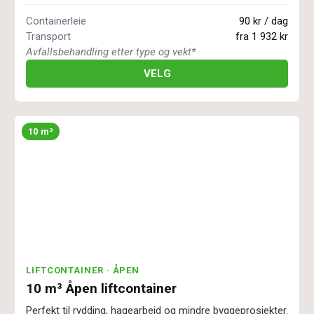
Containerleie
90 kr / dag
Transport
fra
1 932 kr
Avfallsbehandling etter type og vekt*
VELG
10 m³
LIFTCONTAINER · ÅPEN
10 m³ Åpen liftcontainer
Perfekt til rydding, hagearbeid og mindre byggeprosjekter.