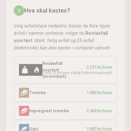
Hva skal kastes?
2
Velg avfallstype nedenfor. Kaster du flere typer
avfall i samme container, velger du
Restavfall
usortert
.
Merk: farlig avfall og EE-avfall
(elektronikk) kan ikke kastes i container uansett.
Restavfall
2 271 kr/tonn
usortert
+ 605,23 kr/tonn statlig forbrenningsavgift
(brennbart)
Trevirke
1 083 kr/tonn
Impregnert trevirke
2 460 kr/tonn
Gips
1 882 kr/tonn